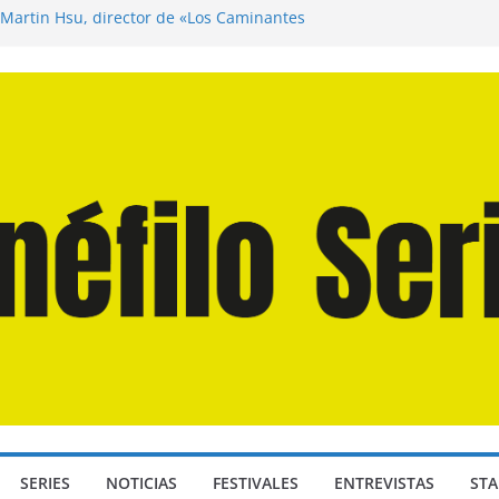
 Martín Hsu, director de «Los Caminantes
a D: Bajo Presión» de Anthony Maras (2026)
ndro» de Hanna Bergholm (2026)
Domingos» de Alauda Ruiz de Azúa (2025)
isea» de Christopher Nolan (2026)
SERIES
NOTICIAS
FESTIVALES
ENTREVISTAS
STA