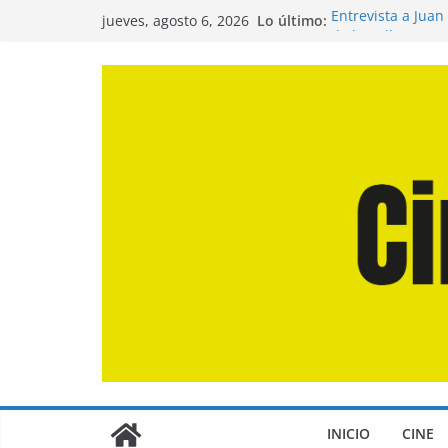
Saltar
Lo último:
Entrevista a Juan
jueves, agosto 6, 2026
al
de la Calle»
Crítica de «El Dí
contenido
Crítica de «Enge
Crítica de «Los 
Crítica de «La Od
INICIO
CINE