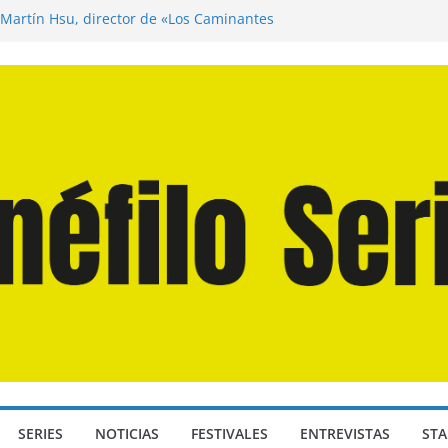
 Martín Hsu, director de «Los Caminantes
a D: Bajo Presión» de Anthony Maras (2026)
ndro» de Hanna Bergholm (2026)
Domingos» de Alauda Ruiz de Azúa (2025)
isea» de Christopher Nolan (2026)
SERIES
NOTICIAS
FESTIVALES
ENTREVISTAS
STA