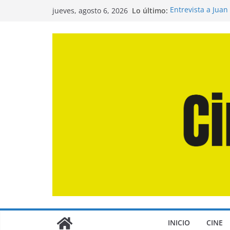
Saltar
Lo último:
Entrevista a Juan
jueves, agosto 6, 2026
al
de la Calle»
Crítica de «El Dí
contenido
Crítica de «Enge
Crítica de «Los 
Crítica de «La Od
INICIO
CINE