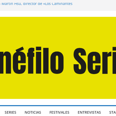
n Martín Hsu, director de «Los Caminantes
ía D: Bajo Presión» de Anthony Maras (2026)
endro» de Hanna Bergholm (2026)
 Domingos» de Alauda Ruiz de Azúa (2025)
disea» de Christopher Nolan (2026)
SERIES
NOTICIAS
FESTIVALES
ENTREVISTAS
STA