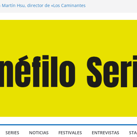
n Martín Hsu, director de «Los Caminantes
ía D: Bajo Presión» de Anthony Maras (2026)
endro» de Hanna Bergholm (2026)
 Domingos» de Alauda Ruiz de Azúa (2025)
disea» de Christopher Nolan (2026)
SERIES
NOTICIAS
FESTIVALES
ENTREVISTAS
STA