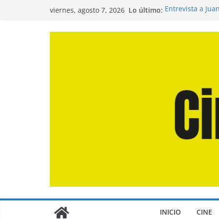
Saltar
Lo último:
Entrevista a Jua
viernes, agosto 7, 2026
al
de la Calle»
Crítica de «El D
contenido
Crítica de «Eng
Crítica de «Los
Crítica de «La O
INICIO
CINE