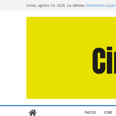
Saltar
Lo último:
Entrevista a Jua
lunes, agosto 10, 2026
al
de la Calle»
Crítica de «El Dí
contenido
Crítica de «Enge
Crítica de «Los 
Crítica de «La O
INICIO
CINE