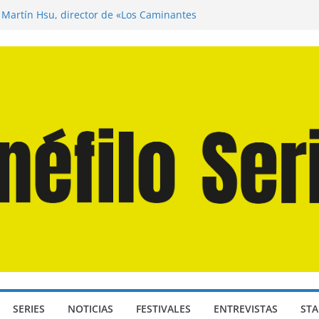
n Martín Hsu, director de «Los Caminantes
a D: Bajo Presión» de Anthony Maras (2026)
ndro» de Hanna Bergholm (2026)
Domingos» de Alauda Ruiz de Azúa (2025)
disea» de Christopher Nolan (2026)
SERIES
NOTICIAS
FESTIVALES
ENTREVISTAS
STA