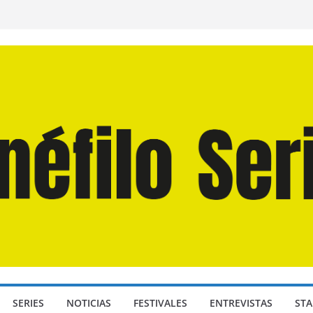
n Martín Hsu, director de «Los Caminantes
ía D: Bajo Presión» de Anthony Maras (2026)
endro» de Hanna Bergholm (2026)
 Domingos» de Alauda Ruiz de Azúa (2025)
disea» de Christopher Nolan (2026)
SERIES
NOTICIAS
FESTIVALES
ENTREVISTAS
STA