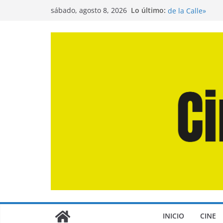
Saltar
Entrevista a Jua
Lo último:
sábado, agosto 8, 2026
de la Calle»
al
Crítica de «El D
contenido
Crítica de «Eng
Crítica de «Los
Crítica de «La O
INICIO
CINE