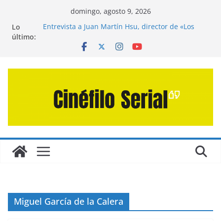
Saltar
domingo, agosto 9, 2026
al
Lo
Entrevista a Juan Martín Hsu, director de «Los
contenido
último:
Caminantes de la Calle»
Crítica de «El Día D: Bajo Presión» de Anthony
Maras (2026)
Crítica de «Engendro» de Hanna Bergholm (2026)
Crítica de «Los Domingos» de Alauda Ruiz de
Azúa (2025)
Crítica de «La Odisea» de Christopher Nolan
(2026)
Miguel García de la Calera