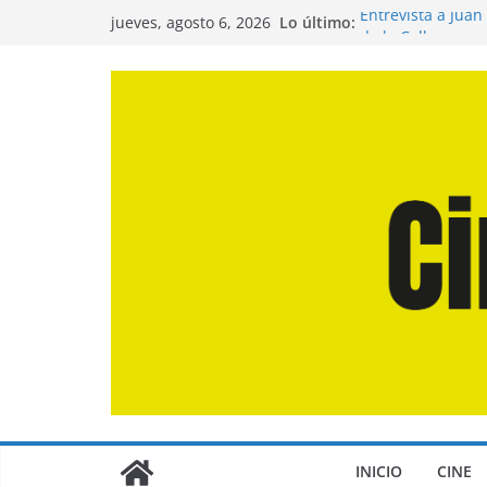
Saltar
Lo último:
Entrevista a Juan
jueves, agosto 6, 2026
al
de la Calle»
Crítica de «El Dí
contenido
Crítica de «Enge
Crítica de «Los 
Crítica de «La Od
INICIO
CINE