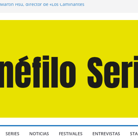
 Martín Hsu, director de «Los Caminantes
a D: Bajo Presión» de Anthony Maras (2026)
ndro» de Hanna Bergholm (2026)
Domingos» de Alauda Ruiz de Azúa (2025)
isea» de Christopher Nolan (2026)
SERIES
NOTICIAS
FESTIVALES
ENTREVISTAS
STA