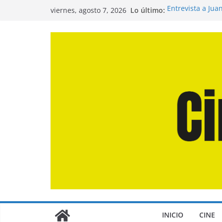
Saltar
Lo último:
Entrevista a Jua
viernes, agosto 7, 2026
al
de la Calle»
Crítica de «El D
contenido
Crítica de «Eng
Crítica de «Los
Crítica de «La O
INICIO
CINE