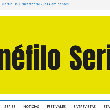
n Martín Hsu, director de «Los Caminantes
ía D: Bajo Presión» de Anthony Maras (2026)
endro» de Hanna Bergholm (2026)
 Domingos» de Alauda Ruiz de Azúa (2025)
disea» de Christopher Nolan (2026)
SERIES
NOTICIAS
FESTIVALES
ENTREVISTAS
STA