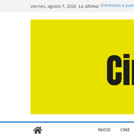
Saltar
Lo último:
Entrevista a Jua
viernes, agosto 7, 2026
al
de la Calle»
Crítica de «El D
contenido
Crítica de «Eng
Crítica de «Los
Crítica de «La O
INICIO
CINE