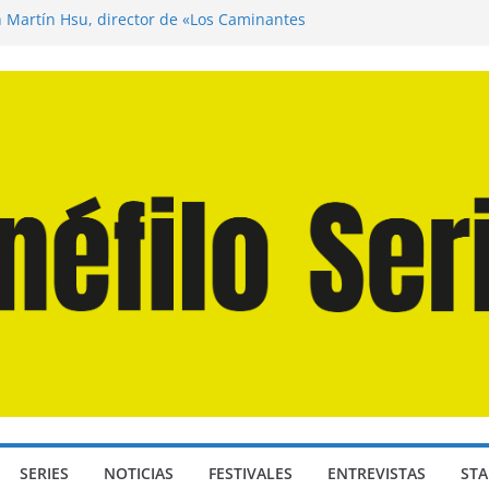
n Martín Hsu, director de «Los Caminantes
ía D: Bajo Presión» de Anthony Maras (2026)
endro» de Hanna Bergholm (2026)
 Domingos» de Alauda Ruiz de Azúa (2025)
disea» de Christopher Nolan (2026)
SERIES
NOTICIAS
FESTIVALES
ENTREVISTAS
STA