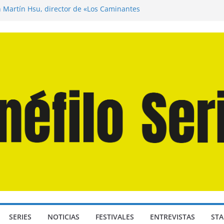
n Martín Hsu, director de «Los Caminantes
ía D: Bajo Presión» de Anthony Maras (2026)
endro» de Hanna Bergholm (2026)
 Domingos» de Alauda Ruiz de Azúa (2025)
disea» de Christopher Nolan (2026)
SERIES
NOTICIAS
FESTIVALES
ENTREVISTAS
STA