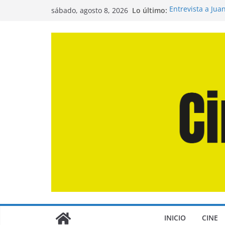
Saltar
Lo último:
Entrevista a Jua
sábado, agosto 8, 2026
al
de la Calle»
Crítica de «El D
contenido
Crítica de «Eng
Crítica de «Los
Crítica de «La O
INICIO
CINE