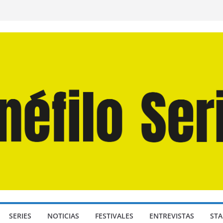
 Martín Hsu, director de «Los Caminantes
a D: Bajo Presión» de Anthony Maras (2026)
ndro» de Hanna Bergholm (2026)
Domingos» de Alauda Ruiz de Azúa (2025)
isea» de Christopher Nolan (2026)
SERIES
NOTICIAS
FESTIVALES
ENTREVISTAS
STA