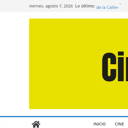
Saltar
Entrevista a Jua
Lo último:
viernes, agosto 7, 2026
de la Calle»
al
Crítica de «El D
contenido
Crítica de «Eng
Crítica de «Los
Crítica de «La O
INICIO
CINE