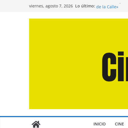
Saltar
Entrevista a Jua
Lo último:
viernes, agosto 7, 2026
de la Calle»
al
Crítica de «El D
contenido
Crítica de «Eng
Crítica de «Los
Crítica de «La O
INICIO
CINE