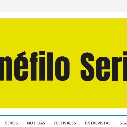
n Martín Hsu, director de «Los Caminantes
ía D: Bajo Presión» de Anthony Maras (2026)
endro» de Hanna Bergholm (2026)
 Domingos» de Alauda Ruiz de Azúa (2025)
disea» de Christopher Nolan (2026)
SERIES
NOTICIAS
FESTIVALES
ENTREVISTAS
STA