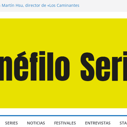
n Martín Hsu, director de «Los Caminantes
ía D: Bajo Presión» de Anthony Maras (2026)
endro» de Hanna Bergholm (2026)
 Domingos» de Alauda Ruiz de Azúa (2025)
disea» de Christopher Nolan (2026)
SERIES
NOTICIAS
FESTIVALES
ENTREVISTAS
STA