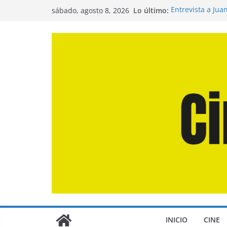
Saltar
Lo último:
Entrevista a Jua
sábado, agosto 8, 2026
al
de la Calle»
Crítica de «El D
contenido
Crítica de «Eng
Crítica de «Los
Crítica de «La O
INICIO
CINE