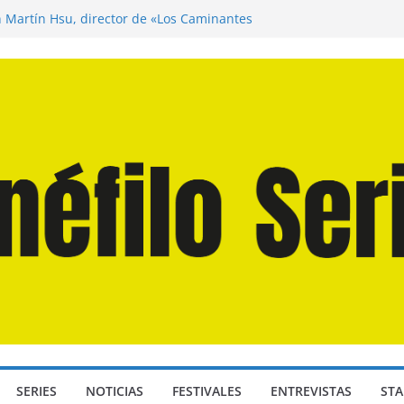
n Martín Hsu, director de «Los Caminantes
ía D: Bajo Presión» de Anthony Maras (2026)
endro» de Hanna Bergholm (2026)
 Domingos» de Alauda Ruiz de Azúa (2025)
disea» de Christopher Nolan (2026)
SERIES
NOTICIAS
FESTIVALES
ENTREVISTAS
STA