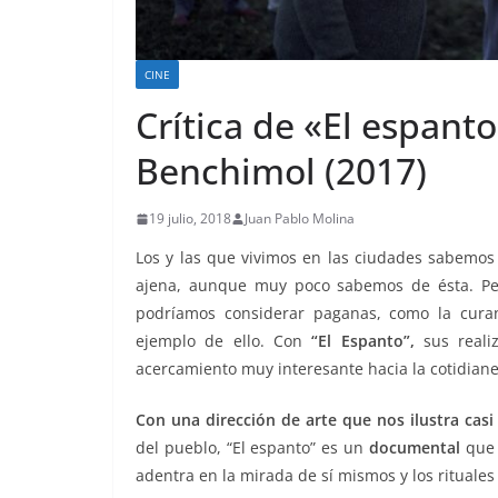
CINE
Crítica de «El espant
Benchimol (2017)
19 julio, 2018
Juan Pablo Molina
Los y las que vivimos en las ciudades sabemo
ajena, aunque muy poco sabemos de ésta. Peq
podríamos considerar paganas, como la cura
ejemplo de ello. Con
“El Espanto”,
sus reali
acercamiento muy interesante hacia la cotidian
Con una dirección de arte que nos ilustra casi
del pueblo, “El espanto” es un
documental
que 
adentra en la mirada de sí mismos y los rituales