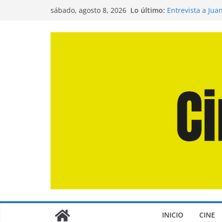
Saltar
Lo último:
Entrevista a Jua
sábado, agosto 8, 2026
al
de la Calle»
Crítica de «El D
contenido
Crítica de «Eng
Crítica de «Los
Crítica de «La O
INICIO
CINE