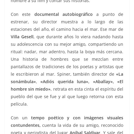
nombre a su film y contar sus historias.
Con este
documental autobiográfico
a punto de
estrenar, su director muestra a lo largo de las
estaciones del año, el camino hacia el mar. Ese mar de
Villa Gesell
, que durante años lo viera nadando hasta
su adolescencia con su mejor amigo, compartiendo un
ritual: nadar, mar adentro, hasta la boya más cercana.
Una historia de hombres que se mezclan entre
pantallazos de tradiciones de los poetas y artistas que
le escribieron al mar. Spiner, también director de
«
La
sonámbula»
,
«Adiós querida luna», «Aballay», «El
hombre sin miedo»
, retrata en esta cinta el espíritu del
pueblo del que se fue y al que luego retorna con esta
película.
Con un
tempo poético y con imágenes visuales
contundentes,
cuenta la vida de su amigo, reconocido
poeta y periodista del lugar
Aníbal Saldivar
. Y sale del