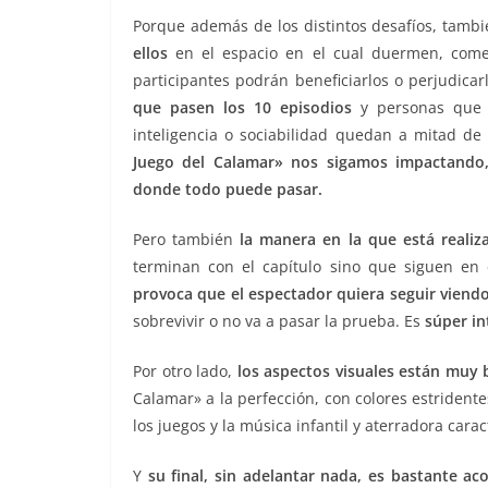
Porque además de los distintos desafíos, tamb
ellos
en el espacio en el cual duermen, comen
participantes podrán beneficiarlos o perjudica
que pasen los 10 episodios
y personas que c
inteligencia o sociabilidad quedan a mitad d
Juego del Calamar» nos sigamos impactando,
donde todo puede pasar.
Pero también
la manera en la que está reali
terminan con el capítulo sino que siguen en 
provoca que el espectador quiera seguir viend
sobrevivir o no va a pasar la prueba. Es
súper in
Por otro lado,
los aspectos visuales están muy 
Calamar» a la perfección, con colores estrident
los juegos y la música infantil y aterradora caract
Y
su final, sin adelantar nada, es bastante ac