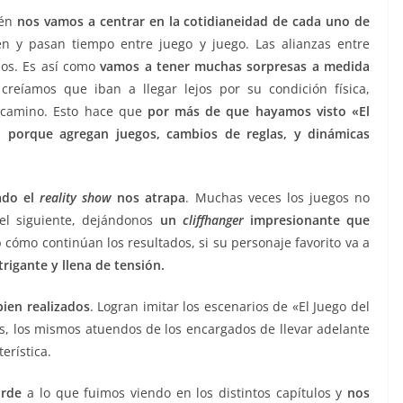
ién
nos vamos a centrar en la cotidianeidad de cada uno de
 y pasan tiempo entre juego y juego. Las alianzas entre
rlos. Es así como
vamos a tener muchas sorpresas a medida
reíamos que iban a llegar lejos por su condición física,
e camino. Esto hace que
por más de que hayamos visto «El
 porque agregan juegos, cambios de reglas, y dinámicas
zado el
reality show
nos atrapa
. Muchas veces los juegos no
el siguiente, dejándonos
un
cliffhanger
impresionante que
o
cómo continúan los resultados, si su personaje favorito va a
trigante y llena de tensión.
bien realizados
. Logran imitar los escenarios de «El Juego del
es, los mismos atuendos de los encargados de llevar adelante
erística.
orde
a lo que fuimos viendo en los distintos capítulos y
nos