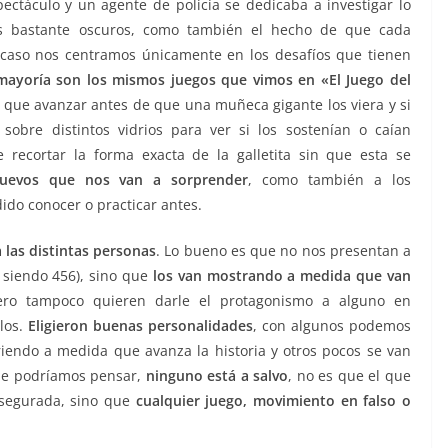
ectáculo y un agente de policía se dedicaba a investigar lo
s bastante oscuros, como también el hecho de que cada
 caso nos centramos únicamente en los desafíos que tienen
mayoría son los mismos juegos que vimos en «El Juego del
n que avanzar antes de que una muñeca gigante los viera y si
sobre distintos vidrios para ver si los sostenían o caían
 recortar la forma exacta de la galletita sin que esta se
uevos que nos van a sorprender
, como también a los
ido conocer o practicar antes.
a las distintas personas
. Lo bueno es que no nos presentan a
 siendo 456), sino que
los van mostrando a medida que van
ero tampoco quieren darle el protagonismo a alguno en
los.
Eligieron buenas personalidades
, con algunos podemos
iendo a medida que avanza la historia y otros pocos se van
 que podríamos pensar,
ninguno está a salvo
, no es que el que
 asegurada, sino que
cualquier juego, movimiento en falso o