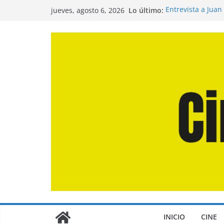
Saltar
Lo último:
Entrevista a Juan
jueves, agosto 6, 2026
al
de la Calle»
Crítica de «El Dí
contenido
Crítica de «Enge
Crítica de «Los 
Crítica de «La Od
INICIO
CINE