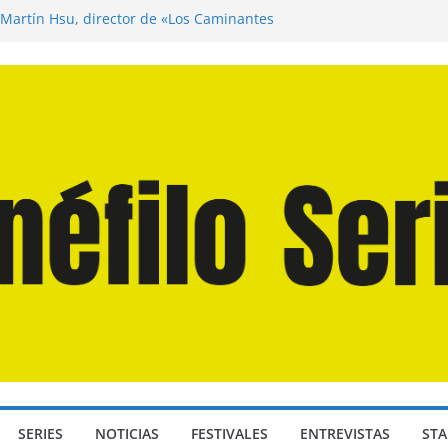
 Martín Hsu, director de «Los Caminantes
a D: Bajo Presión» de Anthony Maras (2026)
ndro» de Hanna Bergholm (2026)
Domingos» de Alauda Ruiz de Azúa (2025)
isea» de Christopher Nolan (2026)
SERIES
NOTICIAS
FESTIVALES
ENTREVISTAS
STA