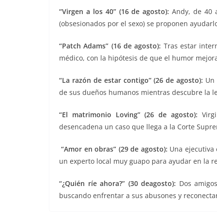
“Virgen a los 40” (16 de agosto):
Andy, de 40 a
(obsesionados por el sexo) se proponen ayudarlo
“Patch Adams” (16 de agosto):
Tras estar inter
médico, con la hipótesis de que el humor mejora 
“La razón de estar contigo” (26 de agosto):
Un p
de sus dueños humanos mientras descubre la leal
“El matrimonio Loving” (26 de agosto):
Virgi
desencadena un caso que llega a la Corte Suprem
“Amor en obras” (29 de agosto):
Una ejecutiva 
un experto local muy guapo para ayudar en la r
“¿Quién ríe ahora?” (30 deagosto):
Dos amigos 
buscando enfrentar a sus abusones y reconecta