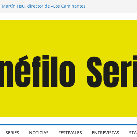
n Martín Hsu, director de «Los Caminantes
ía D: Bajo Presión» de Anthony Maras (2026)
endro» de Hanna Bergholm (2026)
 Domingos» de Alauda Ruiz de Azúa (2025)
disea» de Christopher Nolan (2026)
SERIES
NOTICIAS
FESTIVALES
ENTREVISTAS
STA