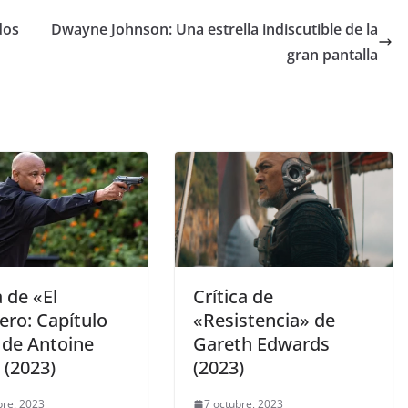
dos
Dwayne Johnson: Una estrella indiscutible de la
gran pantalla
a de «El
Crítica de
iero: Capítulo
«Resistencia» de
 de Antoine
Gareth Edwards
 (2023)
(2023)
bre, 2023
7 octubre, 2023