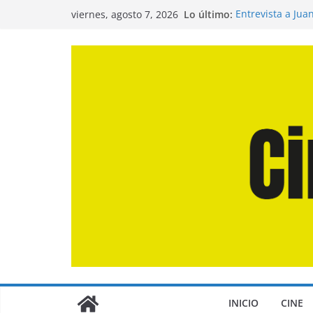
Saltar
Lo último:
Entrevista a Jua
viernes, agosto 7, 2026
al
de la Calle»
Crítica de «El D
contenido
Crítica de «Eng
Crítica de «Los
Crítica de «La O
INICIO
CINE