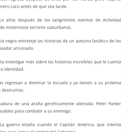
erero Loco antes de que sea tarde.
o años después de los sangrientos eventos de Actividad
 de misteriosos terrores suburbanos.
a negra entreteje las historias de un asesino fanático de las
xeador arruinado.
a investigar más sobre las historias increíbles que le cuenta
a identidad.
as regresan a dominar la escuela y ya tienen a su próxima
 destruirlas.
cadura de una araña genéticamente alterada, Peter Parker
sables para combatir a su enemigo.
a guerra estalla cuando el Capitán América, que intenta
an, que apoya el control del Gobierno.