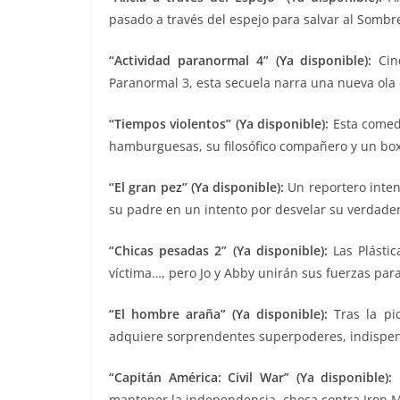
pasado a través del espejo para salvar al Sombr
“Actividad paranormal 4” (Ya disponible):
Cinc
Paranormal 3, esta secuela narra una nueva ola
“Tiempos violentos” (Ya disponible):
Esta comedi
hamburguesas, su filosófico compañero y un bo
“El gran pez” (Ya disponible):
Un reportero intent
su padre en un intento por desvelar su verdader
“Chicas pesadas 2” (Ya disponible):
Las Plástic
víctima…, pero Jo y Abby unirán sus fuerzas para
“El hombre araña” (Ya disponible):
Tras la pi
adquiere sorprendentes superpoderes, indispen
“Capitán América: Civil War” (Ya disponible):
L
mantener la independencia, choca contra Iron M