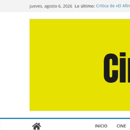
Saltar
Lo último:
Crítica de «El Af
jueves, agosto 6, 2026
al
Crítica de «Enge
Crítica de «Los 
contenido
Crítica de «La Od
Entrevista a Juan
de la Calle»
INICIO
CINE