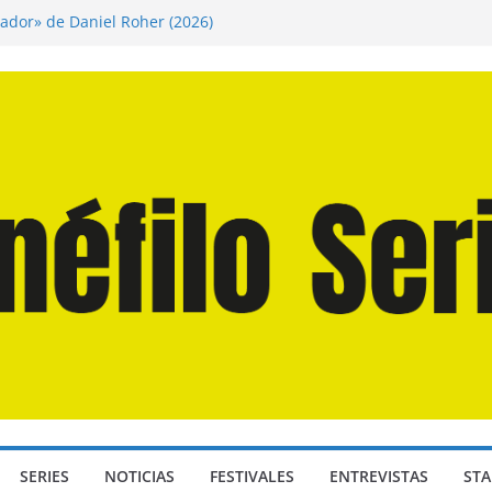
inador» de Daniel Roher (2026)
ndro» de Hanna Bergholm (2026)
Domingos» de Alauda Ruiz de Azúa (2025)
isea» de Christopher Nolan (2026)
 Martín Hsu, director de «Los Caminantes
SERIES
NOTICIAS
FESTIVALES
ENTREVISTAS
STA