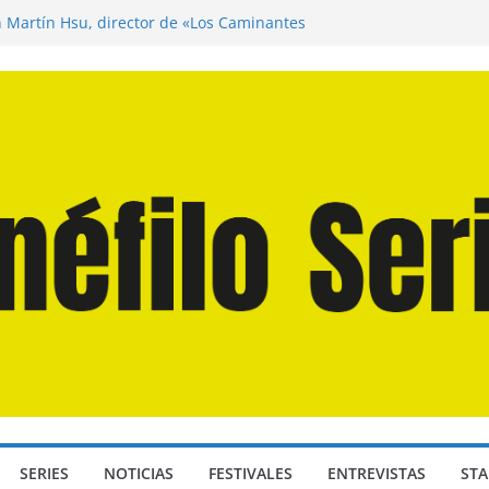
n Martín Hsu, director de «Los Caminantes
ía D: Bajo Presión» de Anthony Maras (2026)
endro» de Hanna Bergholm (2026)
 Domingos» de Alauda Ruiz de Azúa (2025)
disea» de Christopher Nolan (2026)
SERIES
NOTICIAS
FESTIVALES
ENTREVISTAS
STA