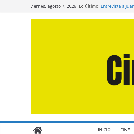
Saltar
Lo último:
Entrevista a Jua
viernes, agosto 7, 2026
al
de la Calle»
Crítica de «El D
contenido
Crítica de «Eng
Crítica de «Los
Crítica de «La O
INICIO
CINE