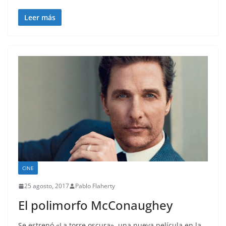
Leer más
CINE
25 agosto, 2017
Pablo Flaherty
El polimorfo McConaughey
Se estrenó «La torre oscura», una nueva película en la