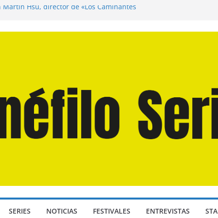
n Martín Hsu, director de «Los Caminantes
ía D: Bajo Presión» de Anthony Maras (2026)
endro» de Hanna Bergholm (2026)
 Domingos» de Alauda Ruiz de Azúa (2025)
disea» de Christopher Nolan (2026)
SERIES
NOTICIAS
FESTIVALES
ENTREVISTAS
STA