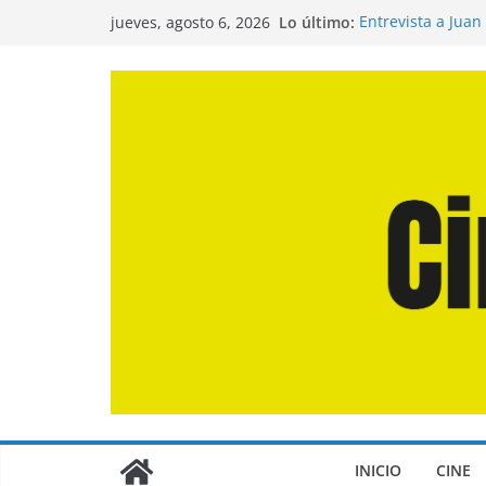
Saltar
Lo último:
Entrevista a Juan
jueves, agosto 6, 2026
al
de la Calle»
Crítica de «El Dí
contenido
Crítica de «Enge
Crítica de «Los 
Crítica de «La Od
INICIO
CINE