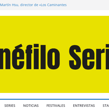
 Martín Hsu, director de «Los Caminantes
a D: Bajo Presión» de Anthony Maras (2026)
ndro» de Hanna Bergholm (2026)
Domingos» de Alauda Ruiz de Azúa (2025)
isea» de Christopher Nolan (2026)
SERIES
NOTICIAS
FESTIVALES
ENTREVISTAS
STA