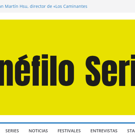
uan Martín Hsu, director de «Los Caminantes
Día D: Bajo Presión» de Anthony Maras (2026)
gendro» de Hanna Bergholm (2026)
s Domingos» de Alauda Ruiz de Azúa (2025)
 Odisea» de Christopher Nolan (2026)
SERIES
NOTICIAS
FESTIVALES
ENTREVISTAS
STA