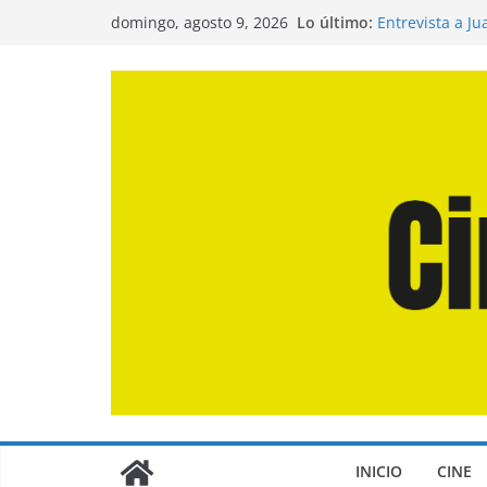
Saltar
Lo último:
Entrevista a J
domingo, agosto 9, 2026
al
de la Calle»
Crítica de «El 
contenido
Crítica de «En
Crítica de «Lo
Crítica de «La
INICIO
CINE