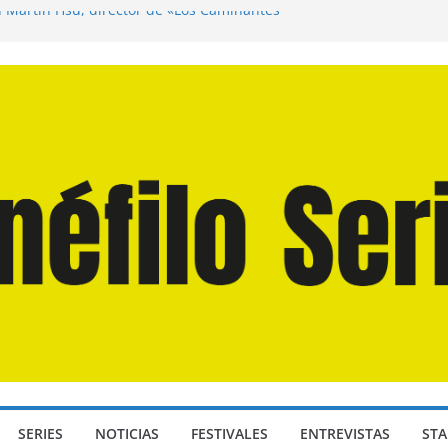
n Martín Hsu, director de «Los Caminantes
ía D: Bajo Presión» de Anthony Maras (2026)
endro» de Hanna Bergholm (2026)
 Domingos» de Alauda Ruiz de Azúa (2025)
disea» de Christopher Nolan (2026)
SERIES
NOTICIAS
FESTIVALES
ENTREVISTAS
STA