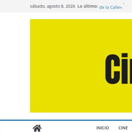
Saltar
Lo último:
Entrevista a Jua
sábado, agosto 8, 2026
al
de la Calle»
Crítica de «El D
contenido
Crítica de «Eng
Crítica de «Los
Crítica de «La O
INICIO
CINE