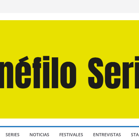
n Martín Hsu, director de «Los Caminantes
ía D: Bajo Presión» de Anthony Maras (2026)
endro» de Hanna Bergholm (2026)
 Domingos» de Alauda Ruiz de Azúa (2025)
disea» de Christopher Nolan (2026)
SERIES
NOTICIAS
FESTIVALES
ENTREVISTAS
STA