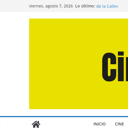
Saltar
Entrevista a Jua
Lo último:
viernes, agosto 7, 2026
de la Calle»
al
Crítica de «El D
contenido
Crítica de «Eng
Crítica de «Los
Crítica de «La O
INICIO
CINE