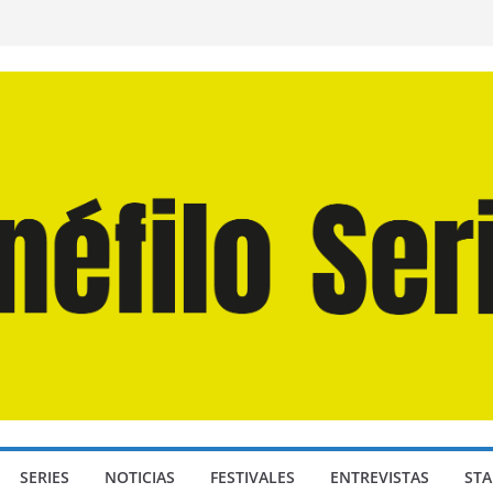
n Martín Hsu, director de «Los Caminantes
ía D: Bajo Presión» de Anthony Maras (2026)
endro» de Hanna Bergholm (2026)
 Domingos» de Alauda Ruiz de Azúa (2025)
disea» de Christopher Nolan (2026)
SERIES
NOTICIAS
FESTIVALES
ENTREVISTAS
STA