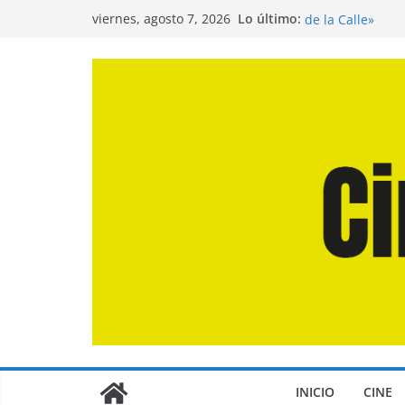
Saltar
Entrevista a Jua
Lo último:
viernes, agosto 7, 2026
de la Calle»
al
Crítica de «El D
contenido
Crítica de «Eng
Crítica de «Los
Crítica de «La O
INICIO
CINE