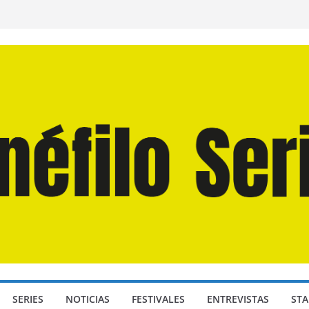
n Martín Hsu, director de «Los Caminantes
ía D: Bajo Presión» de Anthony Maras (2026)
endro» de Hanna Bergholm (2026)
 Domingos» de Alauda Ruiz de Azúa (2025)
disea» de Christopher Nolan (2026)
SERIES
NOTICIAS
FESTIVALES
ENTREVISTAS
STA