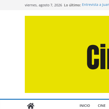
Saltar
Lo último:
Entrevista a Jua
viernes, agosto 7, 2026
al
de la Calle»
Crítica de «El D
contenido
Crítica de «Eng
Crítica de «Los
Crítica de «La O
INICIO
CINE