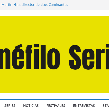
n Martín Hsu, director de «Los Caminantes
ía D: Bajo Presión» de Anthony Maras (2026)
endro» de Hanna Bergholm (2026)
 Domingos» de Alauda Ruiz de Azúa (2025)
disea» de Christopher Nolan (2026)
SERIES
NOTICIAS
FESTIVALES
ENTREVISTAS
STA