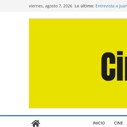
Saltar
Lo último:
Entrevista a Jua
viernes, agosto 7, 2026
al
de la Calle»
Crítica de «El D
contenido
Crítica de «Eng
Crítica de «Los
Crítica de «La O
INICIO
CINE