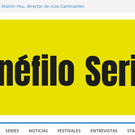
n Martín Hsu, director de «Los Caminantes
ía D: Bajo Presión» de Anthony Maras (2026)
endro» de Hanna Bergholm (2026)
 Domingos» de Alauda Ruiz de Azúa (2025)
disea» de Christopher Nolan (2026)
SERIES
NOTICIAS
FESTIVALES
ENTREVISTAS
STA