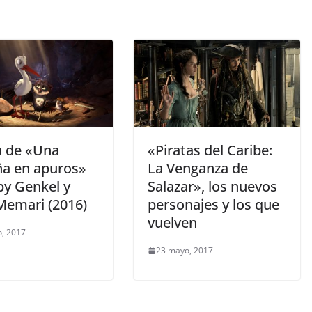
a de «Una
«Piratas del Caribe:
ña en apuros»
La Venganza de
by Genkel y
Salazar», los nuevos
Memari (2016)
personajes y los que
vuelven
, 2017
23 mayo, 2017