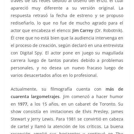
través de las redes debido al diseño del erizo, el cual
apareció muy diferente a su versión original. La
respuesta retrasó la fecha de estreno y se propuso
rediseñarlo, lo que no fue de mucho agrado para el
actor que encabeza el elenco:
Jim Carrey
(Dr. Robotnik).
Él cree que no está bien que la audiencia intervenga en
el proceso de creación, según declaró en una entrevista
con Digital Spy. El actor pone en juego su magullada
carrera luego de tantos parates debido a problemas
personales, y no desea un nuevo fracaso luego de
varios desacertados años en lo profesional.
Actualmente, su filmografía cuenta con
más de
cuarenta largometrajes
. Jim comenzó a hacer humor
en
1977,
a los 15 años, en un cabaret de Toronto. Su
show consistía en imitaciones de Elvis Presley, James
Stewart y Jerry Lewis. Para 1981 se convirtió en cabeza
de cartel y llamó la atención de los críticos. La buena
recepción amplió sus horizontes y continuó en The