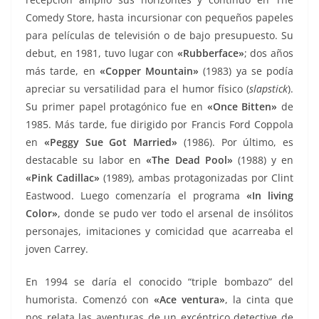
Comedy Store, hasta incursionar con pequeños papeles
para películas de televisión o de bajo presupuesto. Su
debut, en 1981, tuvo lugar con
«Rubberface»
; dos años
más tarde, en
«Copper Mountain»
(1983) ya se podía
apreciar su versatilidad para el humor físico (
slapstick
).
Su primer papel protagónico fue en
«Once Bitten»
de
1985. Más tarde, fue dirigido por Francis Ford Coppola
en
«Peggy Sue Got Married»
(1986). Por último, es
destacable su labor en
«The Dead Pool»
(1988) y en
«Pink Cadillac»
(1989), ambas protagonizadas por Clint
Eastwood. Luego comenzaría el programa
«In living
Color»
, donde se pudo ver todo el arsenal de insólitos
personajes, imitaciones y comicidad que acarreaba el
joven Carrey.
En 1994 se daría el conocido “triple bombazo” del
humorista. Comenzó con
«Ace ventura»
, la cinta que
nos relata las aventuras de un excéntrico detective de