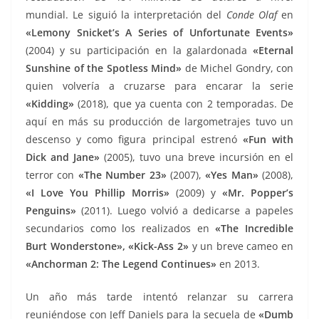
mundial. Le siguió la interpretación del
Conde Olaf
en
«Lemony Snicket’s A Series of Unfortunate Events»
(2004) y su participación en la galardonada
«Eternal
Sunshine of the Spotless Mind»
de Michel Gondry, con
quien volvería a cruzarse para encarar la serie
«Kidding»
(2018), que ya cuenta con 2 temporadas. De
aquí en más su producción de largometrajes tuvo un
descenso y como figura principal estrenó
«Fun with
Dick and Jane»
(2005), tuvo una breve incursión en el
terror con
«The Number 23»
(2007),
«Yes Man»
(2008),
«I Love You Phillip Morris»
(2009) y
«Mr. Popper’s
Penguins»
(2011). Luego volvió a dedicarse a papeles
secundarios como los realizados en
«The Incredible
Burt Wonderstone», «Kick-Ass 2»
y un breve cameo en
«Anchorman 2: The Legend Continues»
en 2013.
Un año más tarde intentó relanzar su carrera
reuniéndose con Jeff Daniels para la secuela de
«Dumb