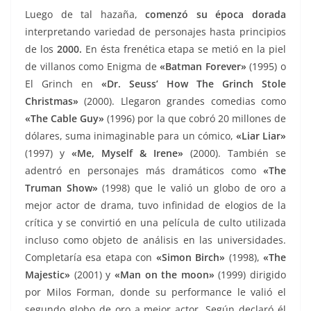
Luego de tal hazaña,
comenzó su época dorada
interpretando variedad de personajes hasta principios
de los
2000.
En ésta frenética etapa se metió en la piel
de villanos como Enigma de
«Batman Forever»
(1995) o
El Grinch en
«Dr. Seuss’ How The Grinch Stole
Christmas»
(2000). Llegaron grandes comedias como
«The Cable Guy»
(1996) por la que cobró 20 millones de
dólares, suma inimaginable para un cómico,
«Liar Liar»
(1997) y
«Me, Myself & Irene»
(2000). También se
adentró en personajes más dramáticos como
«The
Truman Show»
(1998) que le valió un globo de oro a
mejor actor de drama, tuvo infinidad de elogios de la
crítica y se convirtió en una película de culto utilizada
incluso como objeto de análisis en las universidades.
Completaría esa etapa con
«Simon Birch»
(1998),
«The
Majestic»
(2001) y
«Man on the moon»
(1999) dirigido
por Milos Forman, donde su performance le valió el
segundo globo de oro a mejor actor. Según declaró él