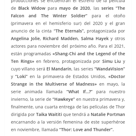
producciones se encuentran el estreno de la película
de
Black Widow
para
mayo de 2020
, las
series “The
Falcon and The Winter Soldier”
para el otoño
(primavera en el hemisferio sur) del 2020 y el gran
anuncio de la cinta
“The Eternals”,
protagonizada por
Angelina Jolie, Richard Madden, Salma Hayek
y otros
actores para noviembre del próximo año. Para el 2021,
están programadas
«Shang-Chi and the Legend of the
Ten Rings»
en febrero, protagonizada por
Simu Liu
y
cuyo villano será
El Mandarín
, las series
“WandaVision”
y
“Loki”
en la primavera de Estados Unidos,
«Doctor
Strange in the Multiverse of Madness»
en mayo, la
serie animada llamada
“What If…?”
para nuestro
invierno, la serie de
“Hawkeye”
en nuestra primavera y,
finalmente, una cuarta entrega de las películas de Thor
dirigida por
Taika Waititi
que tendrá a
Natalie Portman
encarnando a la versión femenina de este superhéroe
en noviembre, llamada
“Thor: Love and Thunder”.