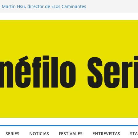
n Martín Hsu, director de «Los Caminantes
ía D: Bajo Presión» de Anthony Maras (2026)
endro» de Hanna Bergholm (2026)
 Domingos» de Alauda Ruiz de Azúa (2025)
disea» de Christopher Nolan (2026)
SERIES
NOTICIAS
FESTIVALES
ENTREVISTAS
STA