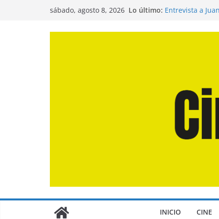
Saltar
Lo último:
Entrevista a Jua
sábado, agosto 8, 2026
al
de la Calle»
Crítica de «El D
contenido
Crítica de «Eng
Crítica de «Los
Crítica de «La O
INICIO
CINE