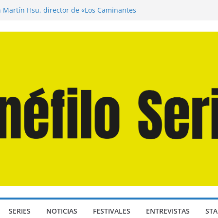
n Martín Hsu, director de «Los Caminantes
ía D: Bajo Presión» de Anthony Maras (2026)
endro» de Hanna Bergholm (2026)
 Domingos» de Alauda Ruiz de Azúa (2025)
disea» de Christopher Nolan (2026)
SERIES
NOTICIAS
FESTIVALES
ENTREVISTAS
STA