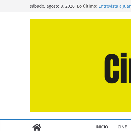
Saltar
Lo último:
Entrevista a Jua
sábado, agosto 8, 2026
al
de la Calle»
Crítica de «El D
contenido
Crítica de «Eng
Crítica de «Los
Crítica de «La O
INICIO
CINE