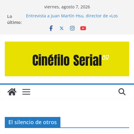
Saltar
viernes, agosto 7, 2026
al
Entrevista a Juan Martín Hsu, director de «Los
Lo
contenido
Caminantes de la Calle»
último:
Crítica de «El Día D: Bajo Presión» de Anthony
Maras (2026)
Crítica de «Engendro» de Hanna Bergholm (2026)
Crítica de «Los Domingos» de Alauda Ruiz de
Azúa (2025)
Crítica de «La Odisea» de Christopher Nolan
(2026)
El silencio de otros