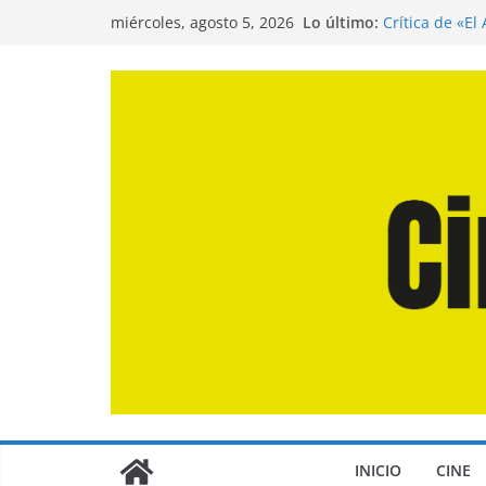
Saltar
Lo último:
Crítica de «El
miércoles, agosto 5, 2026
al
Crítica de «E
Crítica de «L
contenido
Crítica de «L
Entrevista a 
de la Calle»
INICIO
CINE