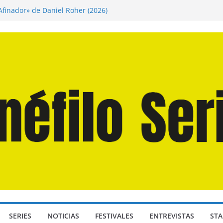
 Afinador» de Daniel Roher (2026)
ngendro» de Hanna Bergholm (2026)
os Domingos» de Alauda Ruiz de Azúa (2025)
a Odisea» de Christopher Nolan (2026)
Juan Martín Hsu, director de «Los Caminantes
SERIES
NOTICIAS
FESTIVALES
ENTREVISTAS
STA