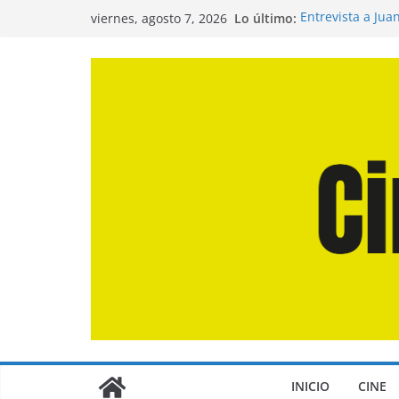
Saltar
Lo último:
Entrevista a Jua
viernes, agosto 7, 2026
al
de la Calle»
Crítica de «El D
contenido
Crítica de «Eng
Crítica de «Los
Crítica de «La O
INICIO
CINE