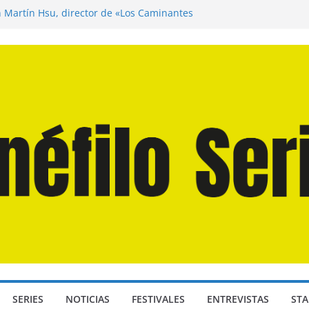
n Martín Hsu, director de «Los Caminantes
ía D: Bajo Presión» de Anthony Maras (2026)
endro» de Hanna Bergholm (2026)
 Domingos» de Alauda Ruiz de Azúa (2025)
disea» de Christopher Nolan (2026)
SERIES
NOTICIAS
FESTIVALES
ENTREVISTAS
STA