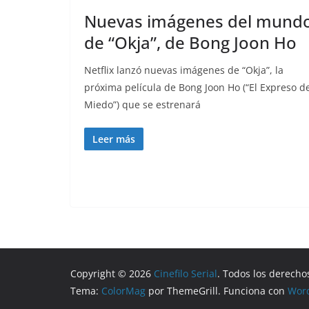
Nuevas imágenes del mund
de “Okja”, de Bong Joon Ho
Netflix lanzó nuevas imágenes de “Okja”, la
próxima película de Bong Joon Ho (“El Expreso d
Miedo”) que se estrenará
Leer más
Copyright © 2026
Cinefilo Serial
. Todos los derecho
Tema:
ColorMag
por ThemeGrill. Funciona con
Wor