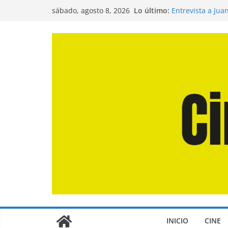
Saltar
Lo último:
Entrevista a Jua
sábado, agosto 8, 2026
al
de la Calle»
Crítica de «El D
contenido
Crítica de «Eng
Crítica de «Los
Crítica de «La O
INICIO
CINE