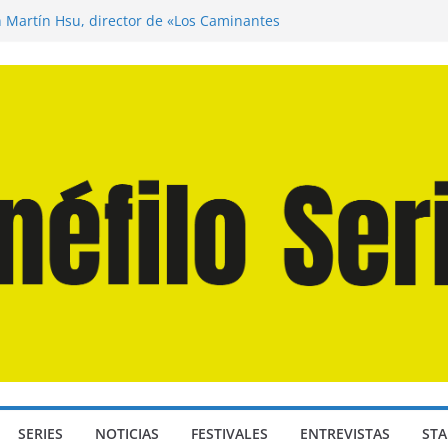
n Martín Hsu, director de «Los Caminantes
ía D: Bajo Presión» de Anthony Maras (2026)
endro» de Hanna Bergholm (2026)
 Domingos» de Alauda Ruiz de Azúa (2025)
disea» de Christopher Nolan (2026)
SERIES
NOTICIAS
FESTIVALES
ENTREVISTAS
STA