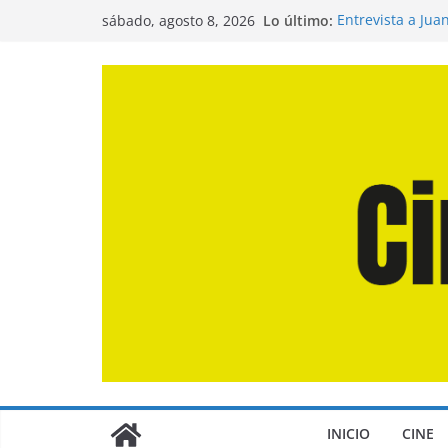
Saltar
Lo último:
Entrevista a Jua
sábado, agosto 8, 2026
al
de la Calle»
Crítica de «El D
contenido
Crítica de «Eng
Crítica de «Los
Crítica de «La O
INICIO
CINE