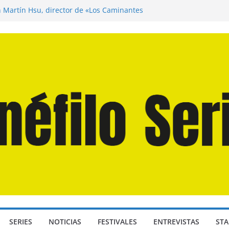
n Martín Hsu, director de «Los Caminantes
ía D: Bajo Presión» de Anthony Maras (2026)
endro» de Hanna Bergholm (2026)
 Domingos» de Alauda Ruiz de Azúa (2025)
disea» de Christopher Nolan (2026)
SERIES
NOTICIAS
FESTIVALES
ENTREVISTAS
STA