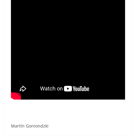
Martín Goniondzki