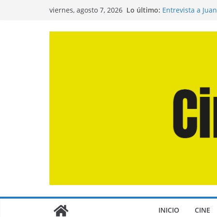
Saltar
Lo último:
Entrevista a Jua
viernes, agosto 7, 2026
al
de la Calle»
Crítica de «El D
contenido
Crítica de «Eng
Crítica de «Los 
Crítica de «La O
INICIO
CINE