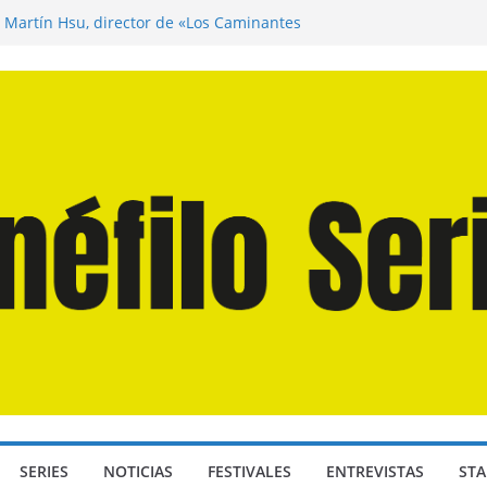
n Martín Hsu, director de «Los Caminantes
ía D: Bajo Presión» de Anthony Maras (2026)
endro» de Hanna Bergholm (2026)
Domingos» de Alauda Ruiz de Azúa (2025)
disea» de Christopher Nolan (2026)
SERIES
NOTICIAS
FESTIVALES
ENTREVISTAS
STA