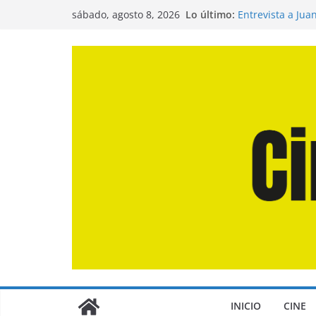
Saltar
Lo último:
Entrevista a Jua
sábado, agosto 8, 2026
al
de la Calle»
Crítica de «El D
contenido
Crítica de «Eng
Crítica de «Los
Crítica de «La O
INICIO
CINE