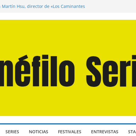
n Martín Hsu, director de «Los Caminantes
ía D: Bajo Presión» de Anthony Maras (2026)
endro» de Hanna Bergholm (2026)
 Domingos» de Alauda Ruiz de Azúa (2025)
disea» de Christopher Nolan (2026)
SERIES
NOTICIAS
FESTIVALES
ENTREVISTAS
STA