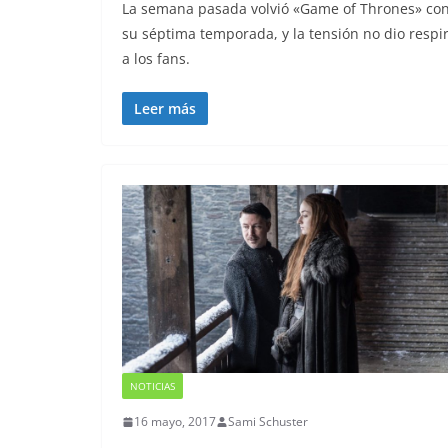
La semana pasada volvió «Game of Thrones» co
su séptima temporada, y la tensión no dio respi
a los fans.
Leer más
NOTICIAS
16 mayo, 2017
Sami Schuster