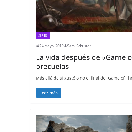
SERIES
24 mayo, 2019
Sami Schuster
La vida después de «Game o
precuelas
Más allá de si gustó o no el final de “Game of T
Leer más