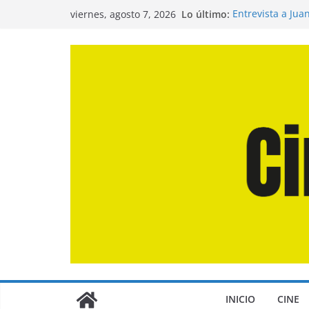
Saltar
Lo último:
Entrevista a Jua
viernes, agosto 7, 2026
al
de la Calle»
Crítica de «El D
contenido
Crítica de «Eng
Crítica de «Los
Crítica de «La O
INICIO
CINE