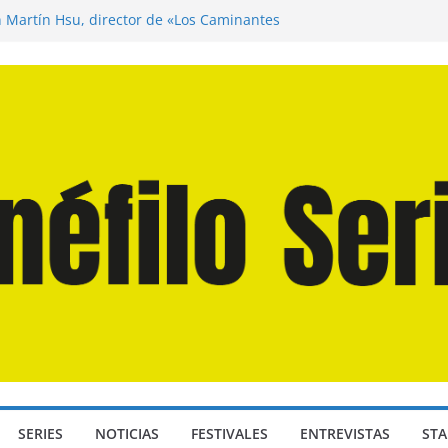
n Martín Hsu, director de «Los Caminantes
ía D: Bajo Presión» de Anthony Maras (2026)
endro» de Hanna Bergholm (2026)
 Domingos» de Alauda Ruiz de Azúa (2025)
disea» de Christopher Nolan (2026)
SERIES
NOTICIAS
FESTIVALES
ENTREVISTAS
STA