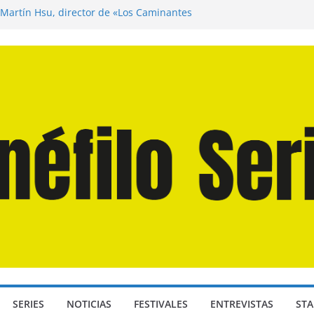
 Martín Hsu, director de «Los Caminantes
a D: Bajo Presión» de Anthony Maras (2026)
ndro» de Hanna Bergholm (2026)
Domingos» de Alauda Ruiz de Azúa (2025)
isea» de Christopher Nolan (2026)
SERIES
NOTICIAS
FESTIVALES
ENTREVISTAS
STA