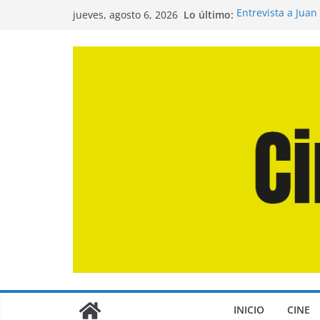
Saltar
Lo último:
Entrevista a Juan
jueves, agosto 6, 2026
al
de la Calle»
Crítica de «El Dí
contenido
Crítica de «Enge
Crítica de «Los 
Crítica de «La Od
INICIO
CINE