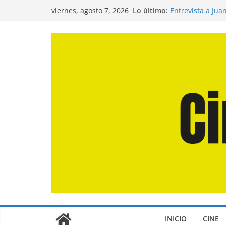
Saltar
Lo último:
Entrevista a Jua
viernes, agosto 7, 2026
al
de la Calle»
Crítica de «El D
contenido
Crítica de «Eng
Crítica de «Los
Crítica de «La O
INICIO
CINE