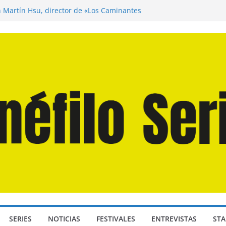
n Martín Hsu, director de «Los Caminantes
ía D: Bajo Presión» de Anthony Maras (2026)
endro» de Hanna Bergholm (2026)
 Domingos» de Alauda Ruiz de Azúa (2025)
disea» de Christopher Nolan (2026)
SERIES
NOTICIAS
FESTIVALES
ENTREVISTAS
STA