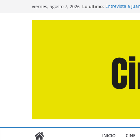
Saltar
Lo último:
Entrevista a Jua
viernes, agosto 7, 2026
al
de la Calle»
Crítica de «El D
contenido
Crítica de «Eng
Crítica de «Los
Crítica de «La O
INICIO
CINE