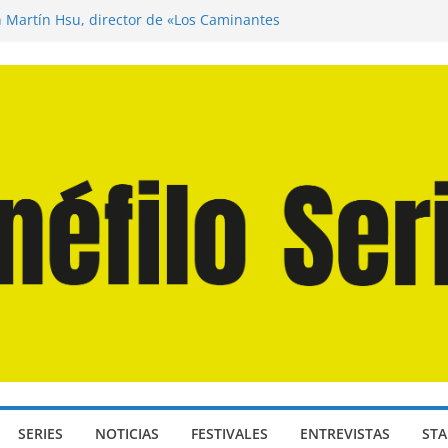
n Martín Hsu, director de «Los Caminantes
ía D: Bajo Presión» de Anthony Maras (2026)
endro» de Hanna Bergholm (2026)
 Domingos» de Alauda Ruiz de Azúa (2025)
disea» de Christopher Nolan (2026)
SERIES
NOTICIAS
FESTIVALES
ENTREVISTAS
STA