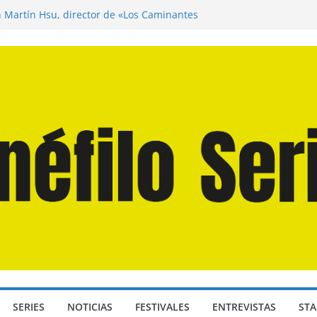
n Martín Hsu, director de «Los Caminantes
ía D: Bajo Presión» de Anthony Maras (2026)
endro» de Hanna Bergholm (2026)
 Domingos» de Alauda Ruiz de Azúa (2025)
disea» de Christopher Nolan (2026)
SERIES
NOTICIAS
FESTIVALES
ENTREVISTAS
STA