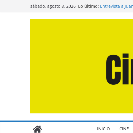
Saltar
Lo último:
Entrevista a Jua
sábado, agosto 8, 2026
al
de la Calle»
Crítica de «El D
contenido
Crítica de «Eng
Crítica de «Los
Crítica de «La O
INICIO
CINE