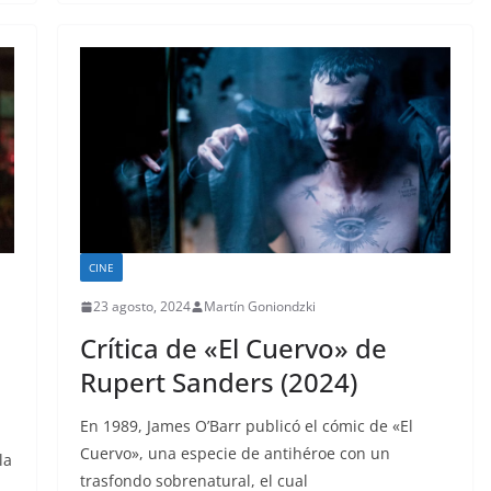
CINE
23 agosto, 2024
Martín Goniondzki
Crítica de «El Cuervo» de
Rupert Sanders (2024)
En 1989, James O’Barr publicó el cómic de «El
Cuervo», una especie de antihéroe con un
la
trasfondo sobrenatural, el cual