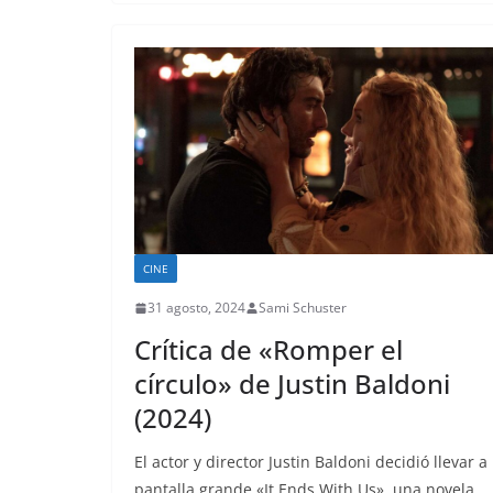
CINE
31 agosto, 2024
Sami Schuster
Crítica de «Romper el
círculo» de Justin Baldoni
(2024)
El actor y director Justin Baldoni decidió llevar a 
pantalla grande «It Ends With Us», una novela