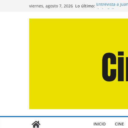
Saltar
Lo último:
Entrevista a Jua
viernes, agosto 7, 2026
al
de la Calle»
Crítica de «El D
contenido
Crítica de «Eng
Crítica de «Los
Crítica de «La O
INICIO
CINE