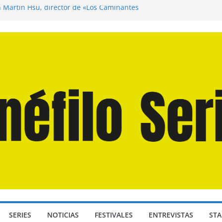
n Martín Hsu, director de «Los Caminantes
ía D: Bajo Presión» de Anthony Maras (2026)
endro» de Hanna Bergholm (2026)
 Domingos» de Alauda Ruiz de Azúa (2025)
disea» de Christopher Nolan (2026)
SERIES
NOTICIAS
FESTIVALES
ENTREVISTAS
STA