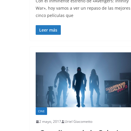
Con el inminente estreno de «Avengers: Infinity
War», hoy vamos a ver un repaso de las mejores
cinco películas que
Leer más
CINE
2 mayo, 2017
Uriel Giacometto