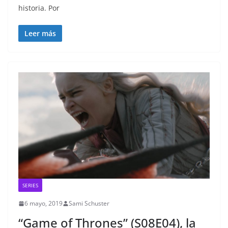
historia. Por
Leer más
SERIES
6 mayo, 2019
Sami Schuster
“Game of Thrones” (S08E04), la